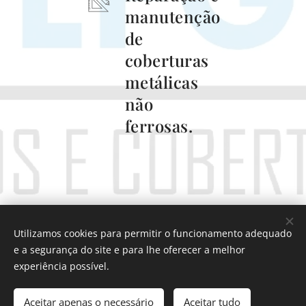
manutenção
de
coberturas
metálicas
não
ferrosas.
Utilizamos cookies para permitir o funcionamento adequado
e a segurança do site e para lhe oferecer a melhor
Rua União Piedense n57-B, 2805-342 Almada
experiência possível.
918291629/919788255
email: geral.lfgcoberturas@gmail.com
Cookies
Aceitar apenas o necessário
Aceitar tudo